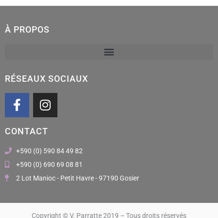
À PROPOS
RÉSEAUX SOCIAUX
F
I
a
n
c
s
CONTACT
e
t
b
a
+590 (0) 590 84 49 82
o
g
+590 (0) 690 69 08 81
o
r
2 Lot Manioc - Petit Havre - 97190 Gosier
k
a
m
Copyright © V. Parratte 2019 – Tous droits réservés