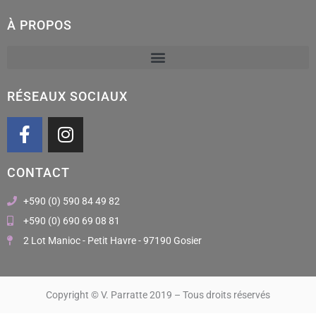
À PROPOS
RÉSEAUX SOCIAUX
F
I
a
n
c
s
CONTACT
e
t
b
a
+590 (0) 590 84 49 82
o
g
+590 (0) 690 69 08 81
o
r
2 Lot Manioc - Petit Havre - 97190 Gosier
k
a
m
Copyright © V. Parratte 2019 – Tous droits réservés