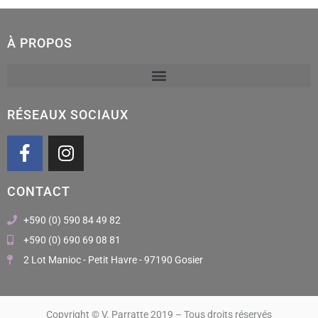
À PROPOS
RÉSEAUX SOCIAUX
F
I
a
n
c
s
CONTACT
e
t
b
a
+590 (0) 590 84 49 82
o
g
+590 (0) 690 69 08 81
o
r
2 Lot Manioc - Petit Havre - 97190 Gosier
k
a
m
Copyright © V. Parratte 2019 – Tous droits réservés