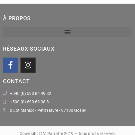
À PROPOS
RÉSEAUX SOCIAUX
F
I
a
n
c
s
CONTACT
e
t
b
a
+590 (0) 590 84 49 82
o
g
+590 (0) 690 69 08 81
o
r
2 Lot Manioc - Petit Havre - 97190 Gosier
k
a
m
Copyright © V. Parratte 2019 – Tous droits réservés