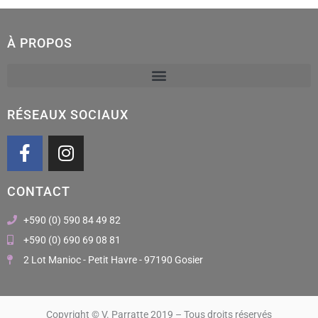
À PROPOS
RÉSEAUX SOCIAUX
F
I
a
n
c
s
CONTACT
e
t
b
a
+590 (0) 590 84 49 82
o
g
+590 (0) 690 69 08 81
o
r
2 Lot Manioc - Petit Havre - 97190 Gosier
k
a
m
Copyright © V. Parratte 2019 – Tous droits réservés