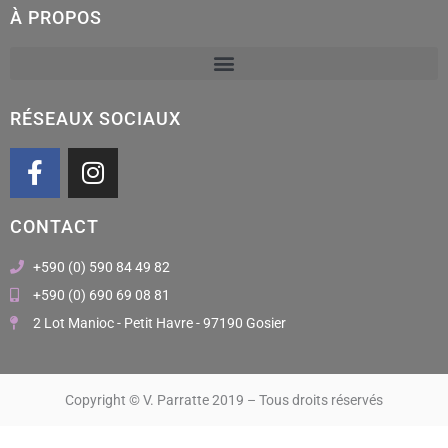
À PROPOS
RÉSEAUX SOCIAUX
F
I
a
n
c
s
CONTACT
e
t
b
a
+590 (0) 590 84 49 82
o
g
+590 (0) 690 69 08 81
o
r
2 Lot Manioc - Petit Havre - 97190 Gosier
k
a
m
Copyright © V. Parratte 2019 – Tous droits réservés