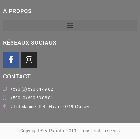
À PROPOS
RÉSEAUX SOCIAUX
F
I
a
n
c
s
CONTACT
e
t
b
a
+590 (0) 590 84 49 82
o
g
+590 (0) 690 69 08 81
o
r
2 Lot Manioc - Petit Havre - 97190 Gosier
k
a
m
Copyright © V. Parratte 2019 – Tous droits réservés