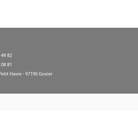
 49 82
 08 81
Petit Havre - 97190 Gosier