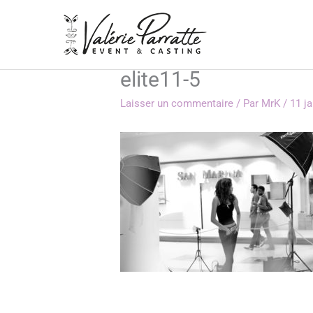
Aller
au
contenu
elite11-5
Laisser un commentaire
/ Par
MrK
/
11 j