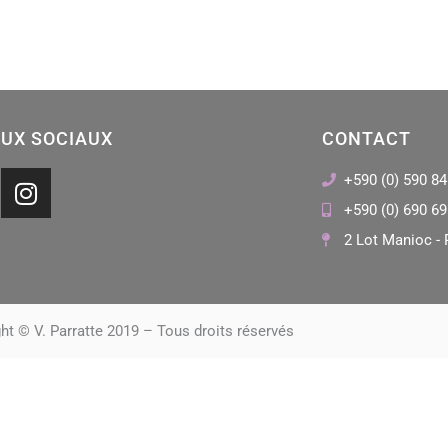
UX SOCIAUX
CONTACT
I
+590 (0) 590 84
n
+590 (0) 690 69
s
2 Lot Manioc - 
t
a
g
r
ht © V. Parratte 2019 – Tous droits réservés
a
m