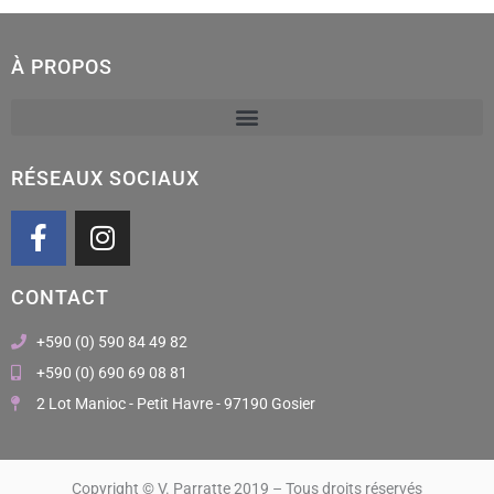
À PROPOS
RÉSEAUX SOCIAUX
F
I
a
n
c
s
CONTACT
e
t
b
a
+590 (0) 590 84 49 82
o
g
+590 (0) 690 69 08 81
o
r
2 Lot Manioc - Petit Havre - 97190 Gosier
k
a
m
Copyright © V. Parratte 2019 – Tous droits réservés