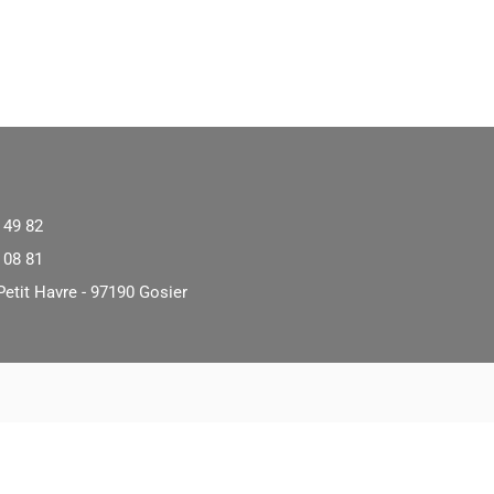
 49 82
 08 81
Petit Havre - 97190 Gosier