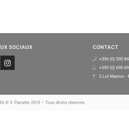
UX SOCIAUX
CONTACT
I
+590 (0) 590 84
n
+590 (0) 690 69
s
2 Lot Manioc - 
t
a
g
r
ht © V. Parratte 2019 – Tous droits réservés
a
m