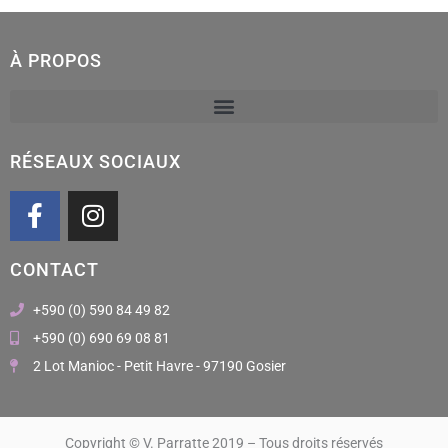
À PROPOS
RÉSEAUX SOCIAUX
F
I
a
n
c
s
CONTACT
e
t
b
a
+590 (0) 590 84 49 82
o
g
+590 (0) 690 69 08 81
o
r
2 Lot Manioc - Petit Havre - 97190 Gosier
k
a
m
Copyright © V. Parratte 2019 – Tous droits réservés