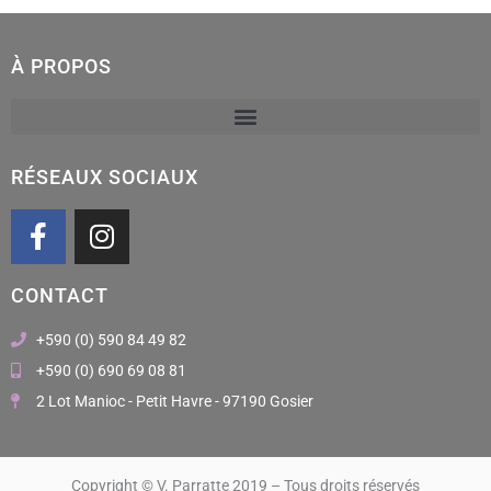
À PROPOS
RÉSEAUX SOCIAUX
F
I
a
n
c
s
CONTACT
e
t
b
a
+590 (0) 590 84 49 82
o
g
+590 (0) 690 69 08 81
o
r
2 Lot Manioc - Petit Havre - 97190 Gosier
k
a
m
Copyright © V. Parratte 2019 – Tous droits réservés