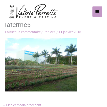
Aller
Men
au
contenu
princ
laferme5
Laisser un commentaire
/ Par
MrK
/
11 janvier 2018
←
Fichier média précédent