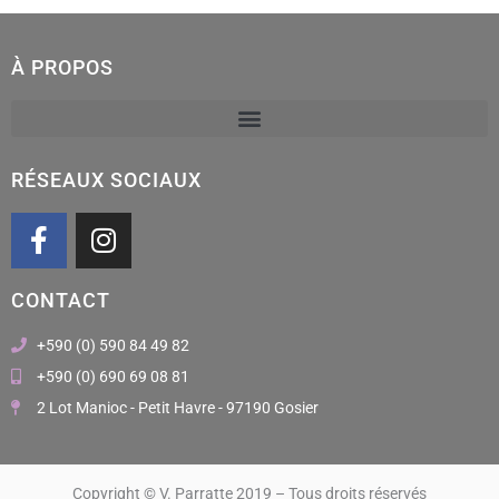
À PROPOS
RÉSEAUX SOCIAUX
F
I
a
n
c
s
CONTACT
e
t
b
a
+590 (0) 590 84 49 82
o
g
+590 (0) 690 69 08 81
o
r
2 Lot Manioc - Petit Havre - 97190 Gosier
k
a
m
Copyright © V. Parratte 2019 – Tous droits réservés