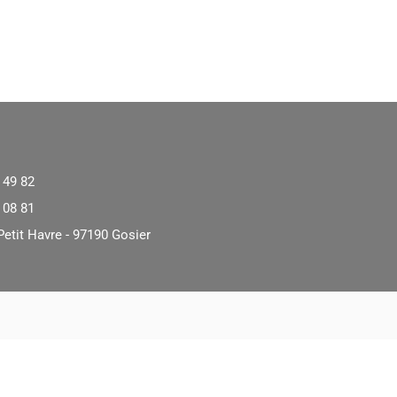
 49 82
 08 81
Petit Havre - 97190 Gosier