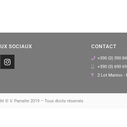
UX SOCIAUX
CONTACT
I
+590 (0) 590 84
n
+590 (0) 690 69
s
2 Lot Manioc - 
t
a
g
r
ht © V. Parratte 2019 – Tous droits réservés
a
m