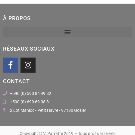
À PROPOS
RÉSEAUX SOCIAUX
F
I
a
n
c
s
CONTACT
e
t
b
a
+590 (0) 590 84 49 82
o
g
+590 (0) 690 69 08 81
o
r
2 Lot Manioc - Petit Havre - 97190 Gosier
k
a
m
Copyright © V. Parratte 2019 – Tous droits réservés