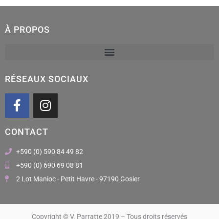
À PROPOS
RÉSEAUX SOCIAUX
F
I
a
n
c
s
CONTACT
e
t
b
a
+590 (0) 590 84 49 82
o
g
+590 (0) 690 69 08 81
o
r
2 Lot Manioc - Petit Havre - 97190 Gosier
k
a
m
Copyright © V. Parratte 2019 – Tous droits réservés