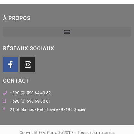
À PROPOS
RÉSEAUX SOCIAUX
F
I
a
n
c
s
CONTACT
e
t
b
a
+590 (0) 590 84 49 82
o
g
+590 (0) 690 69 08 81
o
r
2 Lot Manioc - Petit Havre - 97190 Gosier
k
a
m
Copyright © V. Parratte 2019 – Tous droits réservés