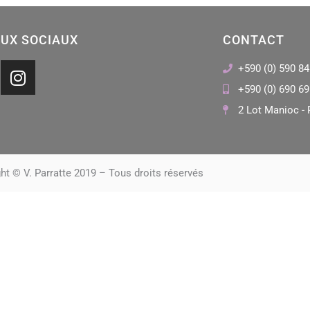
UX SOCIAUX
CONTACT
I
+590 (0) 590 84
n
+590 (0) 690 69
s
2 Lot Manioc - 
t
a
g
r
ht © V. Parratte 2019 – Tous droits réservés
a
m