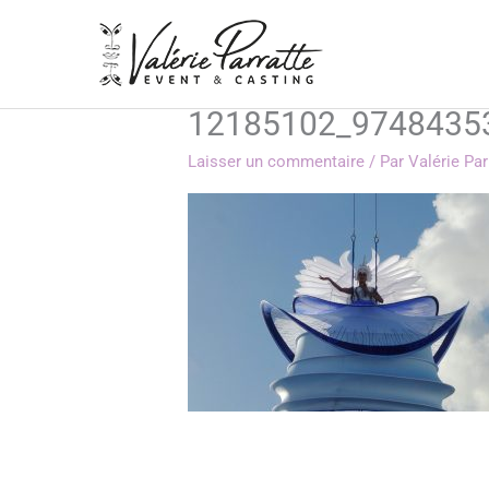
Aller
au
contenu
12185102_9748435
Laisser un commentaire
/ Par
Valérie Pa