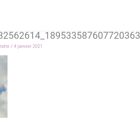
32562614_189533587607720363
rratte
/
4 janvier 2021