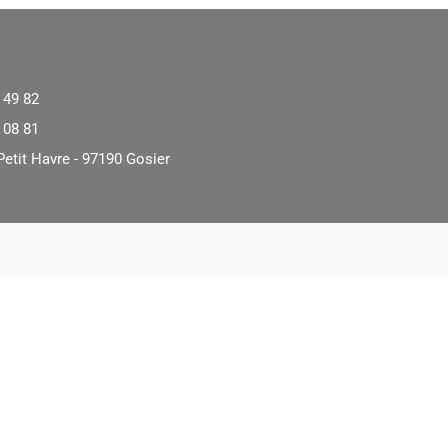
 49 82
 08 81
Petit Havre - 97190 Gosier