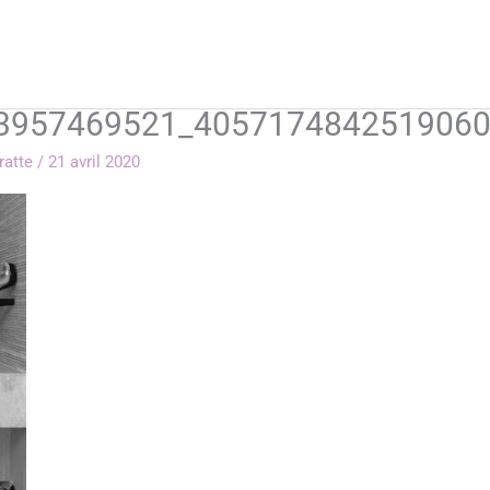
3957469521_4057174842519060
rratte
/
21 avril 2020