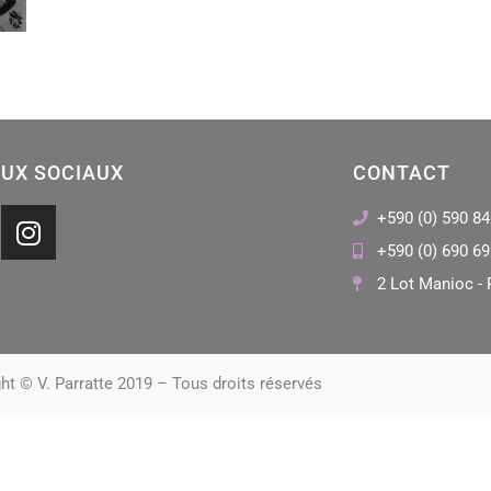
UX SOCIAUX
CONTACT
I
+590 (0) 590 84
n
+590 (0) 690 69
s
2 Lot Manioc - 
t
a
g
r
ht © V. Parratte 2019 – Tous droits réservés
a
m