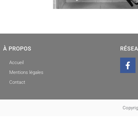
À PROPOS
RÉSEA
F
Accueil
a
Mentions légales
c
Contact
e
b
o
o
Copyrig
k