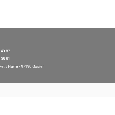
 49 82
 08 81
Petit Havre - 97190 Gosier