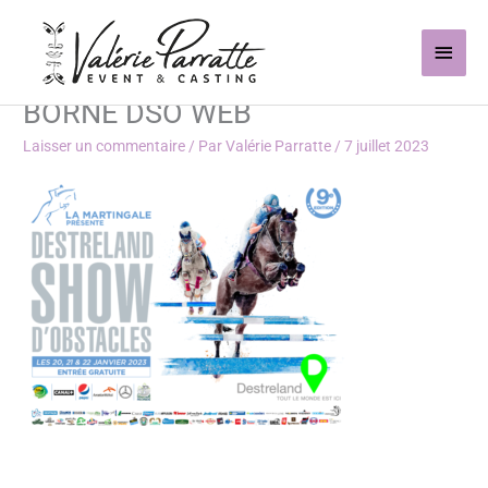
Aller
Men
au
contenu
princ
BORNE DSO WEB
Laisser un commentaire
/ Par
Valérie Parratte
/
7 juillet 2023