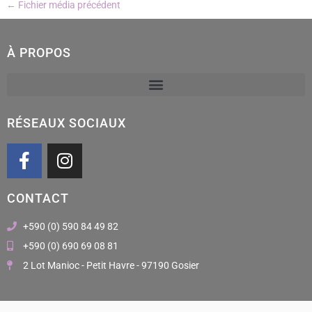
←
Fichier média précédent
À PROPOS
RÉSEAUX SOCIAUX
F
I
a
n
c
s
CONTACT
e
t
b
a
+590 (0) 590 84 49 82
o
g
+590 (0) 690 69 08 81
o
r
2 Lot Manioc - Petit Havre - 97190 Gosier
k
a
m