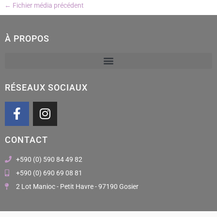
←
Fichier média précédent
À PROPOS
RÉSEAUX SOCIAUX
F
I
a
n
c
s
CONTACT
e
t
b
a
+590 (0) 590 84 49 82
o
g
+590 (0) 690 69 08 81
o
r
2 Lot Manioc - Petit Havre - 97190 Gosier
k
a
m